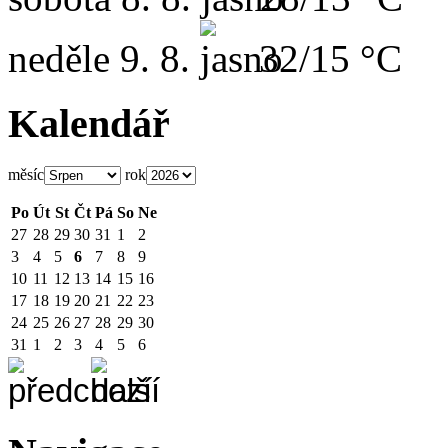
neděle
9. 8.
32/15 °C
Kalendář
měsíc
rok
Po
Út
St
Čt
Pá
So
Ne
27
28
29
30
31
1
2
3
4
5
6
7
8
9
10
11
12
13
14
15
16
17
18
19
20
21
22
23
24
25
26
27
28
29
30
31
1
2
3
4
5
6