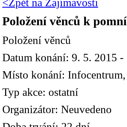
<Zpět na
Zajímavosti
Položení věnců k pomní
Položení věnců
Datum konání:
9. 5. 2015 -
Místo konání:
Infocentrum, 
Typ akce:
ostatní
Organizátor:
Neuvedeno
Doba trvání:
22 dní