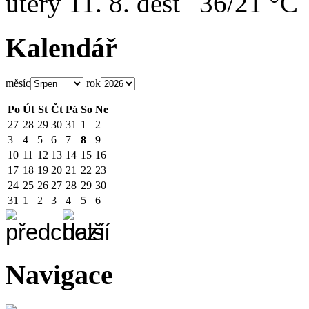
úterý
11. 8.
36/21 °C
Kalendář
měsíc
rok
Po
Út
St
Čt
Pá
So
Ne
27
28
29
30
31
1
2
3
4
5
6
7
8
9
10
11
12
13
14
15
16
17
18
19
20
21
22
23
24
25
26
27
28
29
30
31
1
2
3
4
5
6
Navigace