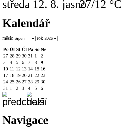
středa
12. 8.
27/12 °C
Kalendář
měsíc
rok
Po
Út
St
Čt
Pá
So
Ne
27
28
29
30
31
1
2
3
4
5
6
7
8
9
10
11
12
13
14
15
16
17
18
19
20
21
22
23
24
25
26
27
28
29
30
31
1
2
3
4
5
6
Navigace