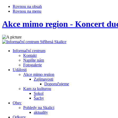
Rovnou na obsah
Rovnou na menu
Akce mimo region - Koncert du
Informační centrum
Kontakt
Napište nám
Fotogalerie
Události
Akce mimo region
Zajímavosti
Doporučujeme
Kam za kulturou
Sokol
Šachy
Obec
Pohledy na Skalici
aktuality
Odkazy