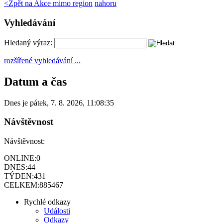
<
Zpět na Akce mimo region
nahoru
Vyhledávání
Hledaný výraz:
rozšířené vyhledávání ...
Datum a čas
Dnes je
pátek
,
7. 8. 2026
,
11:08:35
Návštěvnost
Návštěvnost:
ONLINE:
0
DNES:
44
TÝDEN:
431
CELKEM:
885467
Rychlé odkazy
Události
Odkazy