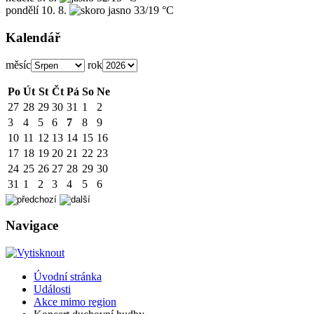
pondělí
10. 8.
33/19 °C
Kalendář
měsíc
rok
Po
Út
St
Čt
Pá
So
Ne
27
28
29
30
31
1
2
3
4
5
6
7
8
9
10
11
12
13
14
15
16
17
18
19
20
21
22
23
24
25
26
27
28
29
30
31
1
2
3
4
5
6
Navigace
Úvodní stránka
Události
Akce mimo region