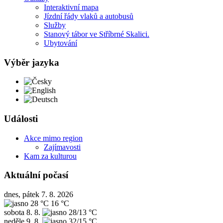
Interaktivní mapa
Jízdní řády vlaků a autobusů
Služby
Stanový tábor ve Stříbrné Skalici.
Ubytování
Výběr jazyka
Česky
English
Deutsch
Události
Akce mimo region
Zajímavosti
Kam za kulturou
Aktuální počasí
dnes, pátek 7. 8. 2026
28 °C
16 °C
sobota
8. 8.
28/13 °C
neděle
9. 8.
32/15 °C