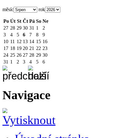
měsíc
rok
Po
Út
St
Čt
Pá
So
Ne
27
28
29
30
31
1
2
3
4
5
6
7
8
9
10
11
12
13
14
15
16
17
18
19
20
21
22
23
24
25
26
27
28
29
30
31
1
2
3
4
5
6
Navigace