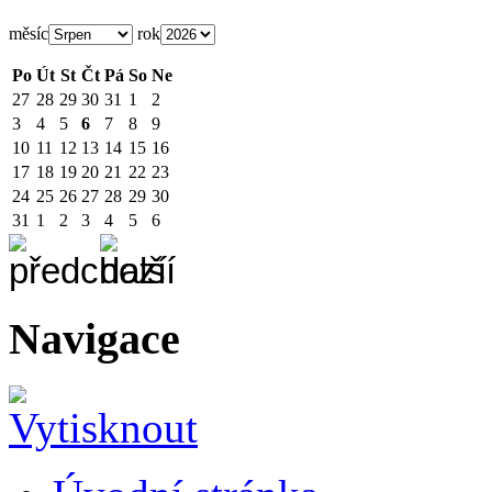
měsíc
rok
Po
Út
St
Čt
Pá
So
Ne
27
28
29
30
31
1
2
3
4
5
6
7
8
9
10
11
12
13
14
15
16
17
18
19
20
21
22
23
24
25
26
27
28
29
30
31
1
2
3
4
5
6
Navigace