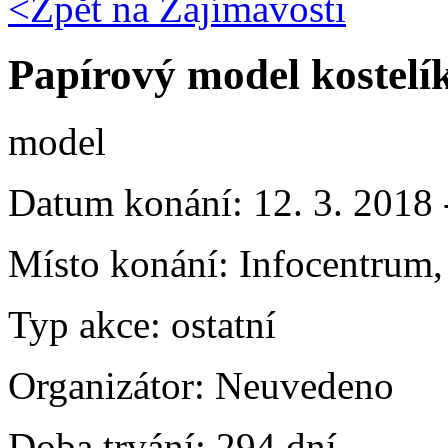
<Zpět na
Zajímavosti
Papírový model kostelí
model
Datum konání:
12. 3. 2018 
Místo konání:
Infocentrum, 
Typ akce:
ostatní
Organizátor:
Neuvedeno
Doba trvání:
294 dní