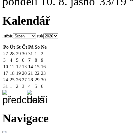
pondělí
10. 8.
33/19 
Kalendář
měsíc
rok
Po
Út
St
Čt
Pá
So
Ne
27
28
29
30
31
1
2
3
4
5
6
7
8
9
10
11
12
13
14
15
16
17
18
19
20
21
22
23
24
25
26
27
28
29
30
31
1
2
3
4
5
6
Navigace