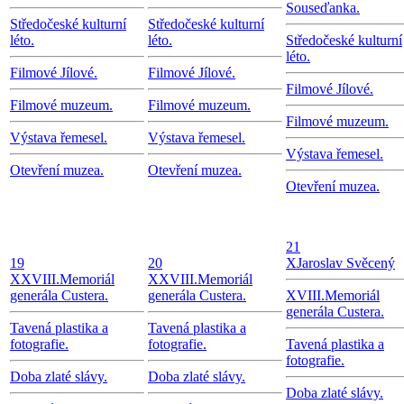
Souseďanka.
Středočeské kulturní
Středočeské kulturní
léto.
léto.
Středočeské kulturní
léto.
Filmové Jílové.
Filmové Jílové.
Filmové Jílové.
Filmové muzeum.
Filmové muzeum.
Filmové muzeum.
Výstava řemesel.
Výstava řemesel.
Výstava řemesel.
Otevření muzea.
Otevření muzea.
Otevření muzea.
21
19
20
X
Jaroslav Svěcený
X
XVIII.Memoriál
X
XVIII.Memoriál
generála Custera.
generála Custera.
XVIII.Memoriál
generála Custera.
Tavená plastika a
Tavená plastika a
fotografie.
fotografie.
Tavená plastika a
fotografie.
Doba zlaté slávy.
Doba zlaté slávy.
Doba zlaté slávy.