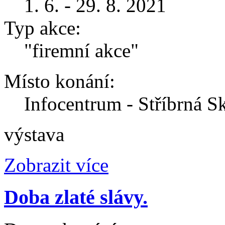
1. 6. - 29. 8. 2021
Typ akce:
"firemní akce"
Místo konání:
Infocentrum - Stříbrná Sk
výstava
Zobrazit více
Doba zlaté slávy.