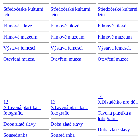
Středočeské kulturní
Středočeské kulturní
Středočeské kulturní
léto.
léto.
léto.
Filmové Jílové.
Filmové Jílové.
Filmové Jílové.
Filmové muzeum.
Filmové muzeum.
Filmové muzeum.
Výstava řemesel.
Výstava řemesel.
Výstava řemesel.
Otevření muzea.
Otevření muzea.
Otevření muzea.
14
12
13
X
Divadélko pro děti
X
Tavená plastika a
X
Tavená plastika a
fotografie.
fotografie.
Tavená plastika a
fotografie.
Doba zlaté slávy.
Doba zlaté slávy.
Doba zlaté slávy.
Souseďanka.
Souseďanka.