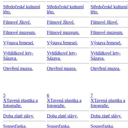
Středočeské kulturní
Středočeské kulturní
Středočeské kulturní
léto.
léto.
léto.
Filmové Jílové.
Filmové Jílové.
Filmové Jílové.
Filmové muzeum.
Filmové muzeum.
Filmové muzeum.
Výstava řemesel.
Výstava řemesel.
Výstava řemesel.
Vyhlídkové lety-
Vyhlídkové lety-
Vyhlídkové lety-
Sázava.
Sázava.
Sázava.
Otevření muzea.
Otevření muzea.
Otevření muzea.
5
6
7
X
Tavená plastika a
X
Tavená plastika a
X
Tavená plastika a
fotografie.
fotografie.
fotografie.
Doba zlaté slávy.
Doba zlaté slávy.
Doba zlaté slávy.
Souseďanka.
Souseďanka.
Souseďanka.