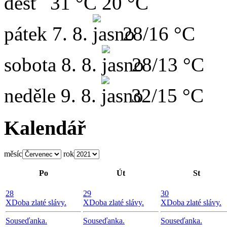
31 °C
20 °C
pátek
7. 8.
28/16 °C
sobota
8. 8.
28/13 °C
neděle
9. 8.
32/15 °C
Kalendář
měsíc
rok
Po
Út
St
28
29
30
X
Doba zlaté slávy.
X
Doba zlaté slávy.
X
Doba zlaté slávy.
Souseďanka.
Souseďanka.
Souseďanka.