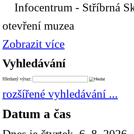
Infocentrum - Stříbrná Sk
otevření muzea
Zobrazit více
Vyhledávání
Hledaný výraz:
rozšířené vyhledávání ...
Datum a čas
Dnes je
čtvrtek
,
6. 8. 2026
,